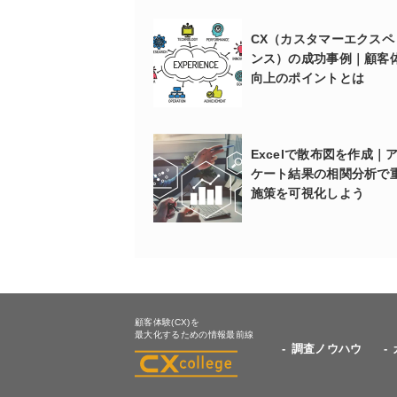
CX（カスタマーエクスペ
ンス）の成功事例｜顧客
向上のポイントとは
Excelで散布図を作成｜
ケート結果の相関分析で
施策を可視化しよう
顧客体験(CX)を
最大化するための情報最前線
調査ノウハウ