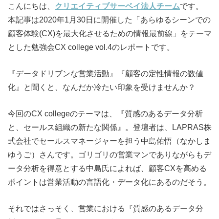
こんにちは、
クリエイティブサーベイ法人チーム
です。
本記事は2020年1月30日に開催した「あらゆるシーンでの
顧客体験(CX)を最大化させるための情報最前線」をテーマ
とした勉強会CX college vol.4のレポートです。
『データドリブンな営業活動』『顧客の定性情報の数値
化』と聞くと、なんだか冷たい印象を受けませんか？
今回のCX collegeのテーマは、『質感のあるデータ分析
と、セールス組織の新たな関係』。登壇者は、LAPRAS株
式会社でセールスマネージャーを担う中島佑悟（なかしま
ゆうご）さんです。ゴリゴリの営業マンでありながらもデ
ータ分析を得意とする中島氏によれば、顧客CXを高める
ポイントは営業活動の言語化・データ化にあるのだそう。
それではさっそく、営業における『質感のあるデータ分