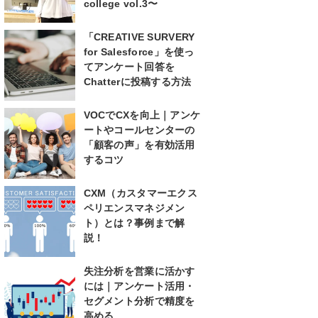
college vol.3〜
「CREATIVE SURVERY
for Salesforce」を使っ
てアンケート回答を
Chatterに投稿する方法
VOCでCXを向上｜アンケ
ートやコールセンターの
「顧客の声」を有効活用
するコツ
CXM（カスタマーエクス
ペリエンスマネジメン
ト）とは？事例まで解
説！
失注分析を営業に活かす
には｜アンケート活用・
セグメント分析で精度を
高める