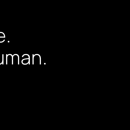
e
.
u
m
a
n
.