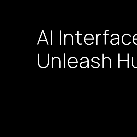
A
I
I
n
t
e
r
f
a
c
U
n
l
e
a
s
h
H