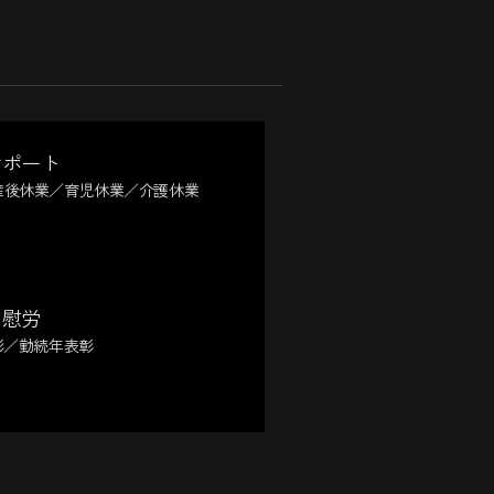
サポート
産後休業／育児休業／介護休業
・慰労
彰／勤続年表彰