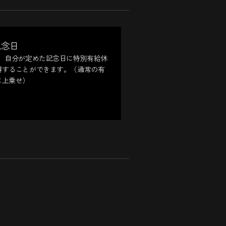
記念日
日、自分が定めた記念日に特別有給休
得することができます。（通常の有
に上乗せ）