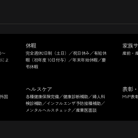
休暇
家族
0〜
完全週休2日制（土日）／祝日休み／有給休
産前・
種によ
暇（初年度 10日付与）／年末年始休暇／慶
弔休暇
ヘルスケア
表彰
外国
各種健康保険完備／健康診断補助／婦人科
MVP表
検診補助／インフルエンザ予防接種補助／
メンタルヘルスチェック／産業医面談