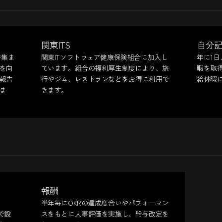
関東ITS
自分
が集ま
関東ITソフトウェア健康保険組合に加入し
年に1
を向
ています。組合の福利厚生制度により、旅
暇を取
報告
行やジム、レストランなどをお得に利用で
給休暇
ま
きます。
報酬
半年毎にOKRの達成度合いやパフォーマン
で設
スをもとに人事評価を実施し、給与改定を