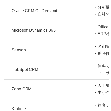
・分析機
Oracle CRM On Demand
・自社で
・Offi
Microsoft Dynamics 365
・ERP
・名刺管
Sansan
・拡張性
・無料で
HubSpot CRM
・ユーザ
・人工知
Zoho CRM
・中小企
・顧客デ
Kintone