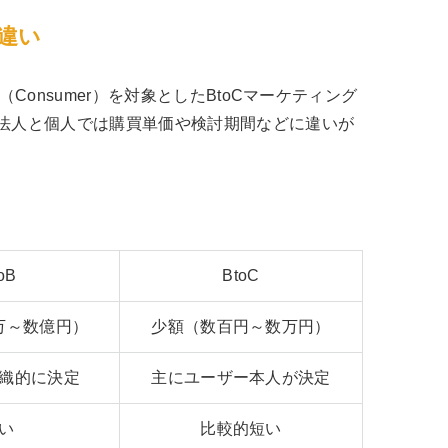
の違い
Consumer）を対象としたBtoCマーケティング
法人と個人では購買単価や検討期間などに違いが
oB
BtoC
万～数億円）
少額（数百円～数万円）
織的に決定
主にユーザー本人が決定
い
比較的短い