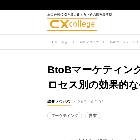
顧客体験(CX)を最大化するための情報最前線
CX college
調査ノウハウ
BtoBマーケティン
BtoBマーケティ
ロセス別の効果的な
2021.09.01
調査ノウハウ
/
マーケティング
営業