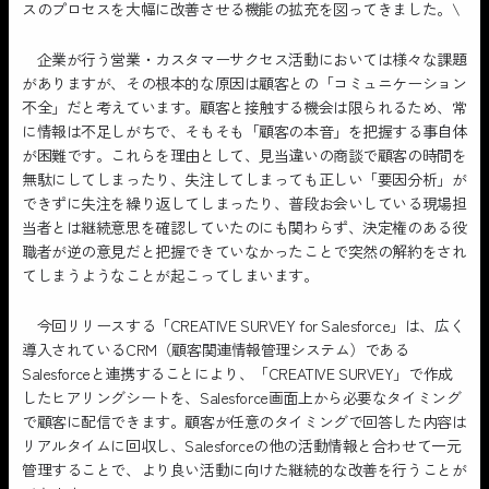
スのプロセスを大幅に改善させる機能の拡充を図ってきました。\
企業が行う営業・カスタマーサクセス活動においては様々な課題
がありますが、その根本的な原因は顧客との「コミュニケーション
不全」だと考えています。顧客と接触する機会は限られるため、常
に情報は不足しがちで、そもそも「顧客の本音」を把握する事自体
が困難です。これらを理由として、見当違いの商談で顧客の時間を
無駄にしてしまったり、失注してしまっても正しい「要因分析」が
できずに失注を繰り返してしまったり、普段お会いしている現場担
当者とは継続意思を確認していたのにも関わらず、決定権のある役
職者が逆の意見だと把握できていなかったことで突然の解約をされ
てしまうようなことが起こってしまいます。
今回リリースする「CREATIVE SURVEY for Salesforce」は、広く
導入されているCRM（顧客関連情報管理システム）である
Salesforceと連携することにより、「CREATIVE SURVEY」で作成
したヒアリングシートを、Salesforce画面上から必要なタイミング
で顧客に配信できます。顧客が任意のタイミングで回答した内容は
リアルタイムに回収し、Salesforceの他の活動情報と合わせて一元
管理することで、より良い活動に向けた継続的な改善を行うことが