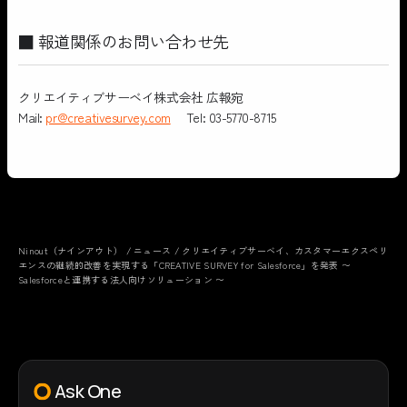
■ 報道関係のお問い合わせ先
クリエイティブサーベイ株式会社 広報宛
Mail:
pr@creativesurvey.com
Tel: 03-5770-8715
Ninout（ナインアウト）
/
ニュース
/
クリエイティブサーベイ、カスタマーエクスペリ
エンスの継続的改善を実現する「CREATIVE SURVEY for Salesforce」を発表 〜
Salesforceと連携する法人向けソリューション 〜
Ask One