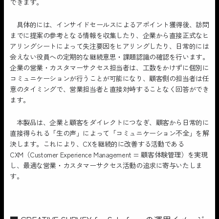
できます。
具体的には、インサイドセールスによるアポイント獲得後、訪問
までに提案の参考となる情報を収集したり、企業から直接正式なヒ
アリングシートによって失注要因をヒアリングしたり、日常的には
会えない役員への定期的な継続意思・課題認識の確認を行います。
企業の営業・カスタマーサクセス担当者は、工数をかけずに個別に
コミュニケーションが行うことが可能になり、顧客側の担当者は任
意のタイミングで、営業担当者と直接対峙することなく回答ができ
ます。
本製品は、企業と顧客をダイレクトにつなぎ、顧客から日常的に
直接得られる「生の声」によって「コミュニケーション不全」を解
決します。これにより、CXを継続的に改善する活動である
CXM（Customer Experience Management = 顧客体験管理）を実現
し、最適な営業・カスタマーサクセス活動の追求に寄与いたしま
す。