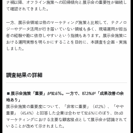
ナ禍以降、オフライン施策への回帰傾向と展示会の重要性が継続し
て確認されてきました。
一方、展示会領域は他のマーケティング施策と比較して、テクノロ
ジーやデータ活用が行き届いていない領域も多く、現場運用が担当
者の経験や勘に依存しやすいという指摘もあります。展示会施策に
おける運用実態を明らかにすることを目的に、本調査を企画・実施
しました。
調査結果の詳細
展示会施策「重要」が92.6％。一方で、87.3%が「成果改善の余
地あり」
展示会施策の重要度について、「非常に重要」（47.2%）、「やや
重要」（45.4%）と回答した企業は合わせて92.6%にのぼり、BtoB
マーケティングにおける主要な顧客接点として展示会が認識されて
いることが改めて示されました。