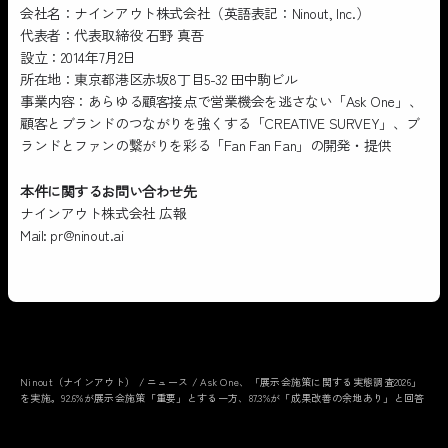
会社名：ナインアウト株式会社（英語表記：Ninout, Inc.）
代表者：代表取締役 石野 真吾
設立：2014年7月2日
所在地：東京都港区赤坂8丁目5-32 田中駒ビル
事業内容：あらゆる顧客接点で営業機会を逃さない「Ask One」、
顧客とブランドのつながりを強くする「CREATIVE SURVEY」、ブ
ランドとファンの繋がりを彩る「Fan Fan Fan」の開発・提供
本件に関するお問い合わせ先
ナインアウト株式会社 広報
Mail: pr@ninout.ai
Ninout（ナインアウト）
/
ニュース
/
Ask One、「展示会施策に関する実態調査2026」
を実施。92.6%が展示会施策「重要」とする一方、87.3%が「成果改善の余地あり」と回答