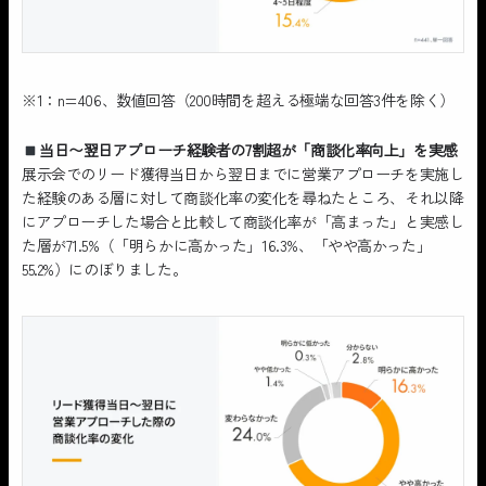
※1：n=406、数値回答（200時間を超える極端な回答3件を除く）
当日〜翌日アプローチ経験者の7割超が「商談化率向上」を実感
展示会でのリード獲得当日から翌日までに営業アプローチを実施し
た経験のある層に対して商談化率の変化を尋ねたところ、それ以降
にアプローチした場合と比較して商談化率が「高まった」と実感し
た層が71.5%（「明らかに高かった」16.3%、「やや高かった」
55.2%）にのぼりました。