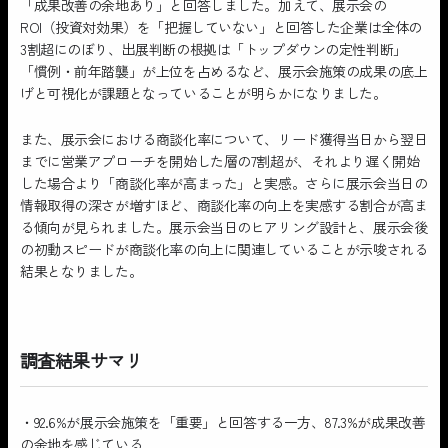
「成果改善の余地あり」と回答しました。加えて、展示会の
ROI（投資対効果）を「把握していない」と回答した企業は全体の
3割超にのぼり、出展判断の根拠は「トップダウンの定性判断」
「慣例・前年踏襲」が上位を占めるなど、展示会施策の成果の底上
げと可視化が課題となっていることが明らかになりました。
また、展示会における商談化率について、リード獲得当日から翌日
までに営業アプローチを開始した層の7割超が、それより遅く開始
した場合より「商談化率が高まった」と実感。さらに展示会当日の
情報取得の深さが増すほど、商談化率の向上を実感する割合が高ま
る傾向が見られました。展示会当日のヒアリング設計と、展示会後
の初動スピードが商談化率の向上に関連していることが示唆される
結果となりました。
調査結果サマリ
・92.6%が展示会施策を「重要」と回答する一方、87.3%が成果改善
の余地を感じている