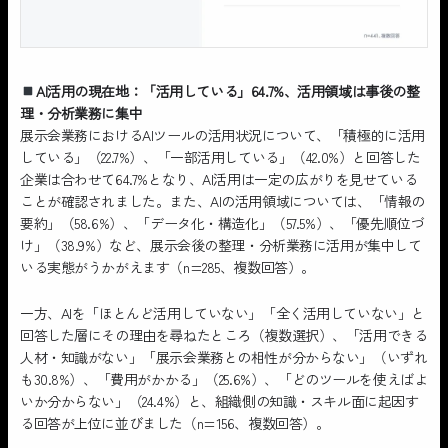
AI活用の現在地：「活用している」64.7%、活用領域は事後の整
理・分析業務に集中
展示会業務におけるAIツールの活用状況について、「積極的に活用
している」（22.7%）、「一部活用している」（42.0%）と回答した
企業は合わせて64.7%となり、AI活用は一定の広がりを見せている
ことが確認されました。また、AIの活用領域については、「情報の
要約」（58.6%）、「データ化・構造化」（57.5%）、「優先順位づ
け」（38.9%）など、展示会後の整理・分析業務に活用が集中して
いる実態がうかがえます（n=285、複数回答）。
一方、AIを「ほとんど活用していない」「全く活用していない」と
回答した層にその理由を尋ねたところ（複数選択）、「活用できる
人材・知識がない」「展示会業務との相性が分からない」（いずれ
も30.8%）、「費用がかかる」（25.6%）、「どのツールを使えばよ
いか分からない」（24.4%）と、組織側の知識・スキル面に起因す
る回答が上位に並びました（n=156、複数回答）。