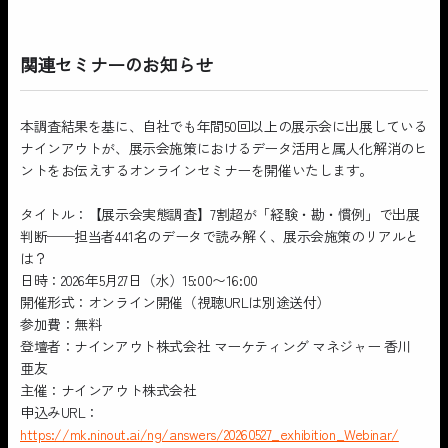
関連セミナーのお知らせ
本調査結果を基に、自社でも年間50回以上の展示会に出展している
ナインアウトが、展示会施策におけるデータ活用と属人化解消のヒ
ントをお伝えするオンラインセミナーを開催いたします。
タイトル：【展示会実態調査】7割超が「経験・勘・慣例」で出展
判断──担当者441名のデータで読み解く、展示会施策のリアルと
は？
日時：2026年5月27日（水）15:00〜16:00
開催形式：オンライン開催（視聴URLは別途送付）
参加費：無料
登壇者：ナインアウト株式会社 マーケティング マネジャー 香川
亜友
主催：ナインアウト株式会社
申込みURL：
https://mk.ninout.ai/ng/answers/20260527_exhibition_Webinar/