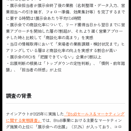
・展示会担当者が展示会終了後の業務（名刺整理・データ入力、営
業担当への引き継ぎ、フォロー準備、効果集計等）を完了するまで
に要する時間は1展示会あたり平均17.4時間
・展示会での商談化率について、リード獲得当日から翌日までに営
業アプローチを開始した層の7割超が、それより遅く営業アプロー
チした時と比較して「商談化率の高まり」を実感
・当日の情報取得において「来場者の業務課題・検討状況まで」ヒ
アリングしている層ほど商談化率の向上を実感する割合が高い
・展示会のROIを「把握できていない」企業が3割以上
・出展判断の根拠は「トップダウンの定性判断」、「慣例・前年踏
襲」、「担当者の所感」が上位
調査の背景
ナインアウトが2025年に実施した
「BtoBセールス＆マーケティング
に関する実態調査」
では、BtoB事業における主要なマーケティン
グ施策の上位に「展示会への出展」（37.2%）が入っており、コロ