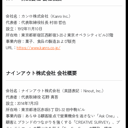
会社名：カンロ株式会社（Kanro Inc.）
代表者：代表取締役社長 村田 哲也
設立：1912年11月10日
所在地：東京都新宿区西新宿3-20-2 東京オペラシティビル37階
事業内容：菓子、食品の製造および販売
URL：
https://www.kanro.co.jp/
ナインアウト株式会社 会社概要
会社名：ナインアウト株式会社（英語表記：Ninout, Inc.）
代表者：代表取締役 石野 真吾
設立：2014年7月2日
所在地：東京都港区赤坂8丁目5-32 田中駒ビル
事業内容：あらゆる顧客接点で営業機会を逃さない「Ask One」、
顧客とブランドのつながりを強くする「CREATIVE SURVEY」、ブ