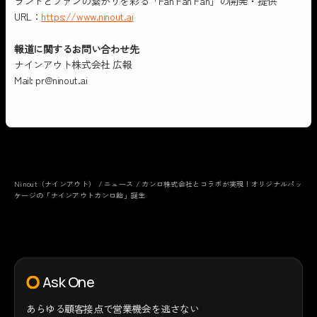
ランドとファンの繋がりを彩る「Fan Fan Fan」の開発・提供
URL：
https://www.ninout.ai
報道に関するお問い合わせ先
ナインアウト株式会社 広報
Mail: pr@ninout.ai
Ninout（ナインアウト）
/
ニュース
/
カンロ株式会社とコラボが実現！オリジナルパッ
ケージの「ナインアウトカンロ飴」誕生
Ask One
あらゆる顧客接点で
営業機会を逃さない