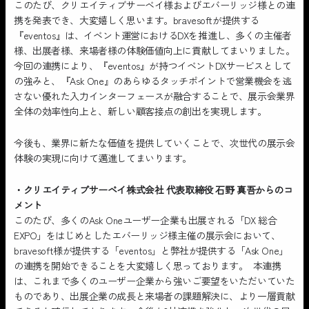
このたび、クリエイティブサーベイ様およびエバーリッジ様との連
携を発表でき、大変嬉しく思います。bravesoftが提供する
『eventos』は、イベント運営におけるDXを推進し、多くの主催者
様、出展者様、来場者様の体験価値向上に貢献してまいりました。
今回の連携により、『eventos』が持つイベントDXサービスとして
の強みと、『Ask One』のあらゆるタッチポイントで営業機会を逃
さない優れた入力インターフェースが融合することで、展示会業界
全体の効率性向上と、新しい顧客接点の創出を実現します。
今後も、業界に新たな価値を提供していくことで、次世代の展示会
体験の実現に向けて邁進してまいります。
・クリエイティブサーベイ株式会社 代表取締役 石野 真吾からのコ
メント
このたび、多くのAsk Oneユーザー企業も出展される「DX 総合
EXPO」をはじめとしたエバーリッジ様主催の展示会において、
bravesoft様が提供する「eventos」と弊社が提供する「Ask One」
の連携を開始できることを大変嬉しく思っております。 本連携
は、これまで多くのユーザー企業から強いご要望をいただいていた
ものであり、出展企業の成長と来場者の課題解決に、より一層貢献