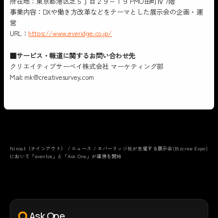
所在地：東京都港区芝５丁目２９−１９ PMO田町Ⅳ 7階
事業内容：DXや働き方改革などをテーマとした展示会の企画・運
営
URL：
https://www.everidge.co.jp/
■サービス・報道に関するお問い合わせ先
クリエイティブサーベイ株式会社 マーケティング部
Mail: mk@creativesurvey.com
Ninout（ナインアウト）
/
ニュース
/
エバーリッジ社が主催する展示会(Bizcrew Expo)
において「eventos」と「Ask One」が連携を開始
Ask One