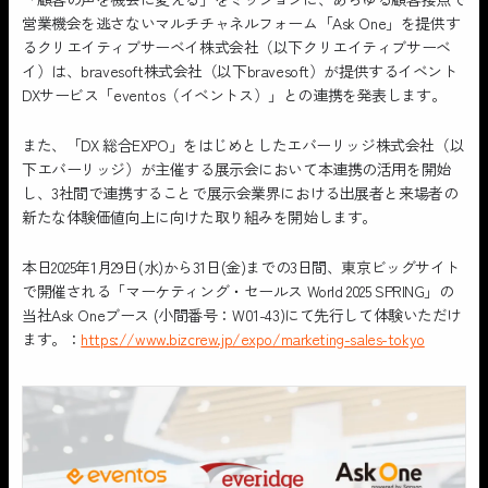
営業機会を逃さないマルチチャネルフォーム「Ask One」を提供す
るクリエイティブサーベイ株式会社（以下クリエイティブサーベ
イ）は、bravesoft株式会社（以下bravesoft）が提供するイベント
DXサービス「eventos（イベントス）」との連携を発表します。
また、「DX 総合EXPO」をはじめとしたエバーリッジ株式会社（以
下エバーリッジ）が主催する展示会において本連携の活用を開始
し、3社間で連携することで展示会業界における出展者と来場者の
新たな体験価値向上に向けた取り組みを開始します。
本日2025年1月29日(水)から31日(金)までの3日間、東京ビッグサイト
で開催される「マーケティング・セールス World 2025 SPRING」の
当社Ask Oneブース (小間番号：W01-43)にて先行して体験いただけ
ます。：
https://www.bizcrew.jp/expo/marketing-sales-tokyo