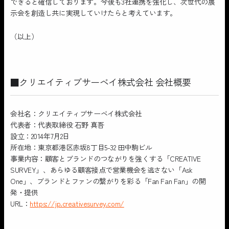
できると確信しております。今後も3社連携を強化し、次世代の展
示会を創造し共に実現していけたらと考えています。
（以上）
■クリエイティブサーベイ株式会社 会社概要
会社名：クリエイティブサーベイ株式会社
代表者：代表取締役 石野 真吾
設立：2014年7月2日
所在地：東京都港区赤坂8丁目5-32 田中駒ビル
事業内容：顧客とブランドのつながりを強くする「CREATIVE
SURVEY」、あらゆる顧客接点で営業機会を逃さない「Ask
One」、ブランドとファンの繋がりを彩る「Fan Fan Fan」の開
発・提供
URL：
https://jp.creativesurvey.com/