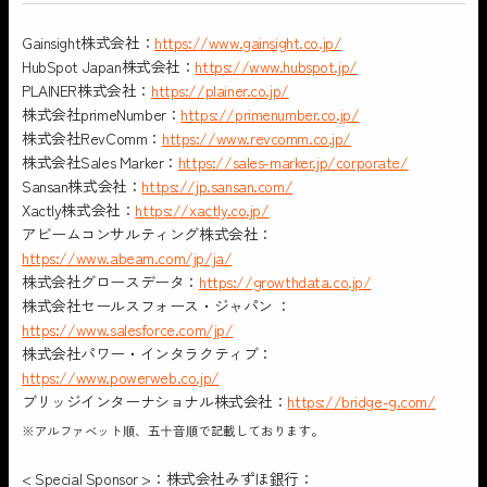
Gainsight株式会社：
https://www.gainsight.co.jp/
HubSpot Japan株式会社：
https://www.hubspot.jp/
PLAINER株式会社：
https://plainer.co.jp/
株式会社primeNumber：
https://primenumber.co.jp/
株式会社RevComm：
https://www.revcomm.co.jp/
株式会社Sales Marker：
https://sales-marker.jp/corporate/
Sansan株式会社：
https://jp.sansan.com/
Xactly株式会社：
https://xactly.co.jp/
アビームコンサルティング株式会社：
https://www.abeam.com/jp/ja/
株式会社グロースデータ：
https://growthdata.co.jp/
株式会社セールスフォース・ジャパン ：
https://www.salesforce.com/jp/
株式会社パワー・インタラクティブ：
https://www.powerweb.co.jp/
ブリッジインターナショナル株式会社：
https://bridge-g.com/
※アルファベット順、五十音順で記載しております。
< Special Sponsor >：株式会社みずほ銀行：