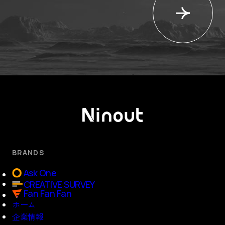
BRANDS
Ask One
CREATIVE SURVEY
Fan Fan Fan
ホーム
企業情報