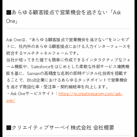
■あらゆる顧客接点で営業機会を逃さない「Ask
One」
Ask Oneは、“あらゆる顧客接点で営業機会を逃さない”をコンセプ
トに、社内外のあらゆる顧客接点における入力インターフェースを
統合するマルチチャネルフォームです。
当社が培ってきた誰でも簡単に作成できるインタラクティブなフォ
ーム機能や、Salesforceをはじめとした柔軟な外部サービス連携機
能を基に、Sansanの高精度な名刺の即時デジタル化技術を搭載す
ることで、BtoB企業におけるあらゆるタッチポイントで営業機会
を逃さず商談化率・受注率・契約継続率を向上します。
・Ask Oneサービスサイト：
https://jp.creativesurvey.com/ask-
one/
■クリエイティブサーベイ株式会社 会社概要