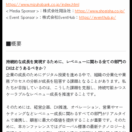
https://www.mizuhobank.co.jp/index.html
< Media Sponsor >：株式会社翔泳社：
https://www.shoeisha.co.jp/
< Event Sponsor >：株式会社EventHub：
https://eventhub.jp/
■概要
持続的な成長を実現するために、レベニューに関わる全ての部門の
DXはどうあるべきか
？
企業の成長のためにデジタル投資を進める中で、組織の分業化や業
務プロセスの分断が成長を阻害する課題となることがあります。私
たちが目指しているのは、こうした課題を克服し、持続可能かつス
ケーラブルなレベニュー成長を推進することです。
そのためには、経営企画、DX推進、オペレーション、営業やマー
ケティングなどレベニュー成長に関わるすべての部門がリアルタイ
ムで連携し、顧客に最大の価値を提供することが重要です。そのた
めに、本カンファレンスではグローバル標準の最新テクノロジーと