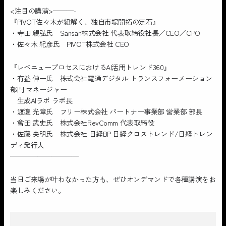
<注目の講演>———-
『PIVOT佐々木が紐解く、独自市場開拓の定石』
・寺田 親弘氏 Sansan株式会社 代表取締役社長／CEO／CPO
・佐々木 紀彦氏 PIVOT株式会社 CEO
『レベニュープロセスにおけるAI活用トレンド360』
・有益 伸一氏 株式会社電通デジタル トランスフォーメーション
部門 マネージャー
生成AIラボ ラボ長
・渡邉 光章氏 フリー株式会社 パートナー事業部 営業部 部長
・會田 武史氏 株式会社RevComm 代表取締役
・佐藤 央明氏 株式会社 日経BP 日経クロストレンド/日経トレン
ディ発行人
——————————
当日ご来場が叶わなかった方も、ぜひオンデマンドで各種講演をお
楽しみください。