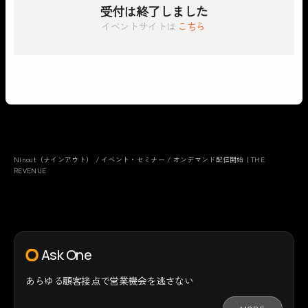
受付は終了しました
イベントサイトは
こちら
Ninout（ナインアウト）
/
イベント・セミナー
/
オンデマンド配信開始｜THE
REVENUE
Ask One
あらゆる顧客接点で
営業機会を逃さない