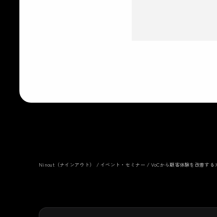
Ninout（ナインアウト）
/
イベント・セミナー
/
VoCから顧客体験を改善す