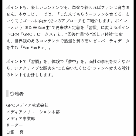
ポイントも、楽しいコンテンツも、単発で終わればファンは育ちま
せん。本ウェビナーでは、「また来てもらう＝ファンを育てる」と
いう同じゴールに向かう2つのアプローチをご紹介します。ポイン
トという“また来る理由”で再来訪と定着を「習慣」に変えるポイン
トCRM「GMOリピータス」と、“回答作業”を“楽しい体験”に変
え、世界観のあるコンテンツで熱量と質の高いゼロパーティデータ
を生む「Fan Fan Fan」。
ポイントで「習慣」を、体験で「夢中」を。両社の事例を交えなが
ら、非アクティブな顧客を“また会いたくなる”ファンへ変える設計
のヒントをお話しします。
登壇者
GMOメディア株式会社
メディアソリューション本部
メディア事業部
リーダー
白銀 一真