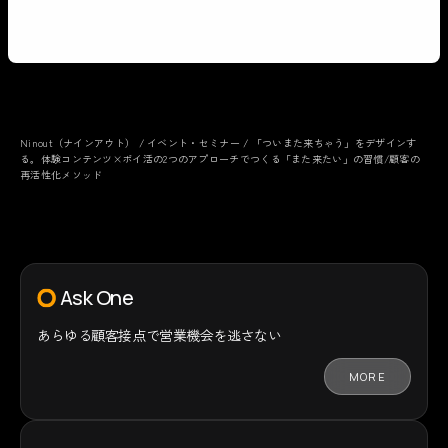
Ninout（ナインアウト）
/
イベント・セミナー
/
「ついまた来ちゃう」をデザインす
る。体験コンテンツ×ポイ活の2つのアプローチでつくる「また来たい」の習慣/顧客の
再活性化メソッド
Ask One
あらゆる顧客接点で
営業機会を逃さない
MORE