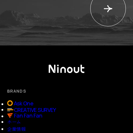
BRANDS
Ask One
CREATIVE SURVEY
Fan Fan Fan
ホーム
企業情報