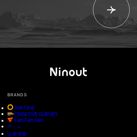
BRANDS
Ask One
CREATIVE SURVEY
Fan Fan Fan
ホーム
企業情報