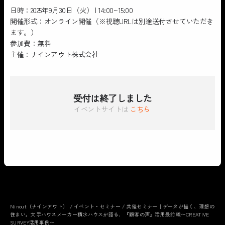
日時：2025年9月30日（火） | 14:00~15:00
開催形式：オンライン開催（※視聴URLは別途送付させていただき
ます。）
参加費：無料
主催：ナインアウト株式会社
受付は終了しました
イベントサイトは
こちら
Ninout（ナインアウト）
/
イベント・セミナー
/
共催セミナー｜データが描く、理想の
住まい。大手ハウスメーカー積水ハウスが語る、『顧客の声』活用最前線〜CREATIVE
SURVEY活用事例〜