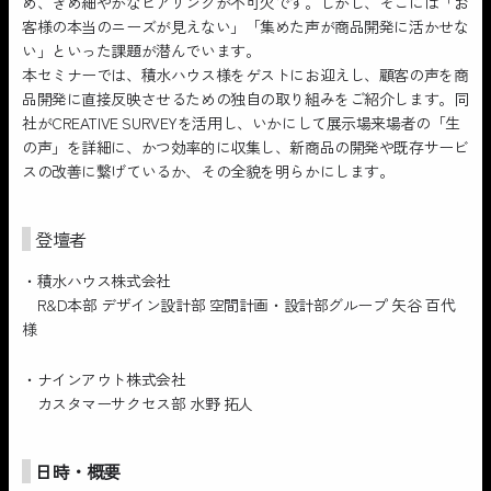
め、きめ細やかなヒアリングが不可欠です。しかし、そこには「お
客様の本当のニーズが見えない」「集めた声が商品開発に活かせな
い」といった課題が潜んでいます。
本セミナーでは、積水ハウス様をゲストにお迎えし、顧客の声を商
品開発に直接反映させるための独自の取り組みをご紹介します。同
社がCREATIVE SURVEYを活用し、いかにして展示場来場者の「生
の声」を詳細に、かつ効率的に収集し、新商品の開発や既存サービ
スの改善に繋げているか、その全貌を明らかにします。
登壇者
・積水ハウス株式会社
R&D本部 デザイン設計部 空間計画・設計部グループ 矢谷 百代
様
・ナインアウト株式会社
カスタマーサクセス部 水野 拓人
日時・概要