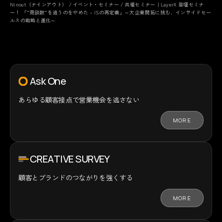
Ninout（ナインアウト）
/
イベント・セミナー
/
共催セミナー｜LayerX 登壇セミナ
ー！ 「“商談数”を追うのをやめた – ISの再定義」～大企業開拓に挑む、インサイドセー
ルスの戦略と進化～
Ask One
あらゆる顧客接点で
営業機会を逃さない
MORE
CREATIVE SURVEY
顧客とブランドの
つながりを強くする
MORE