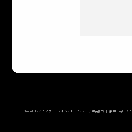
Ninout（ナインアウト）
/
イベント・セミナー
/
出展情報 ｜ 第3回 Eight