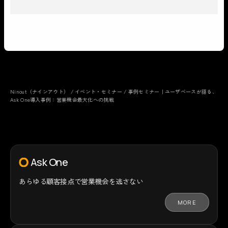
Ninout（ナインアウト）
/
イベント・セミナー
/
事例セミナー｜ユーザベースが語る、
Ask One導入事例：営業機会最大化への挑戦
Ask One
あらゆる顧客接点で
営業機会を逃さない
MORE