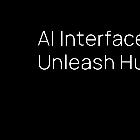
A
I
I
n
t
e
r
f
a
c
U
n
l
e
a
s
h
H