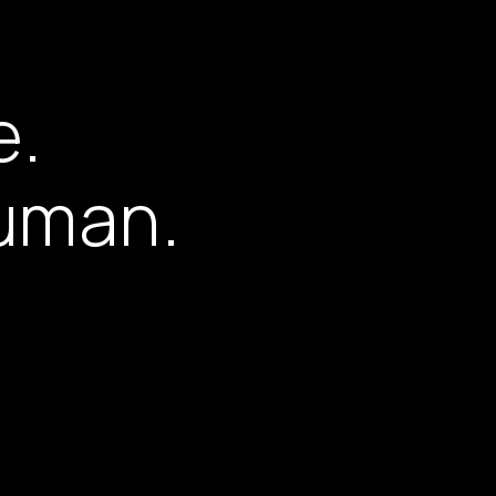
e
.
u
m
a
n
.