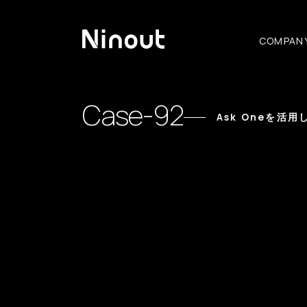
COMPAN
Case-92
Ask Oneを