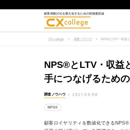
顧客体験(CX)を最大化するための情報最前線
CX college
調査ノウハウ
NPS®とLTV・収
NPS®とLTV・収
手につなげるための
2021.04.08
調査ノウハウ
/
NPS®
顧客ロイヤリティを数値化できるNPS