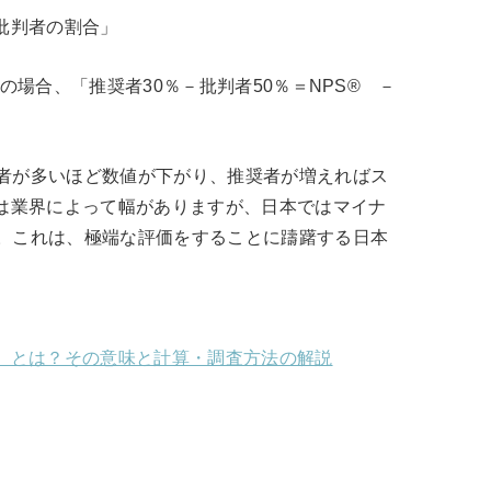
批判者の割合」
の場合、「推奨者30％－批判者50％＝NPS® －
者が多いほど数値が下がり、推奨者が増えればス
値は業界によって幅がありますが、日本ではマイナ
。これは、極端な評価をすることに躊躇する日本
ア）とは？その意味と計算・調査方法の解説