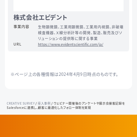
株式会社エビデント
事業内容
生物顕微鏡、工業用顕微鏡、工業用内視鏡、非破壊
検査機器、Ｘ線分析計等の開発、製造、販売及びソ
リューションの提供等に関する事業
URL
https://www.evidentscientific.com/ja/
※ページ上の各種情報は2024年4月9日時点のものです。
CREATIVE SURVEY
/
導入事例
/
ウェビナー開催後のアンケートや展示会接客記録を
Salesforceに連携し、顧客に最適化したフォロー体制を実現