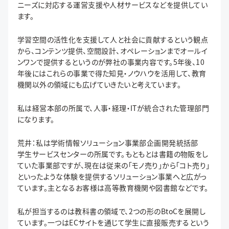
ニーズに対応する運営支援や人材サービスなどを提供してい
ます。
学習空間の活性化を支援して人と社会に貢献するという観点
から、コンテンツ提供、空間設計、オペレーションまでオールイ
ンワンで提供するというのが弊社の事業内容です。5年後、10
年後にはこれらの事業で得た知見・ノウハウを活用して、教育
機関以外の領域にも広げていきたいと考えています。
私は経営本部の所属で、人事・経理・ITが統合された管理部門
になります。
荒井：私は学術情報ソリューション事業部企画開発統括部
学生サービスセンターの所属です。もともとは書籍の物販をし
ていた事業部ですが、現在は従来の「モノ売り」から「コト売り」
といったような体験を提供するソリューション事業へと広がっ
ています。主となるお客様は高等教育機関や図書館などです。
私が担当するのは教科書の領域で、2つの形のBtoCを展開し
ています。一つはECサイトを通じて学生に直接販売するという